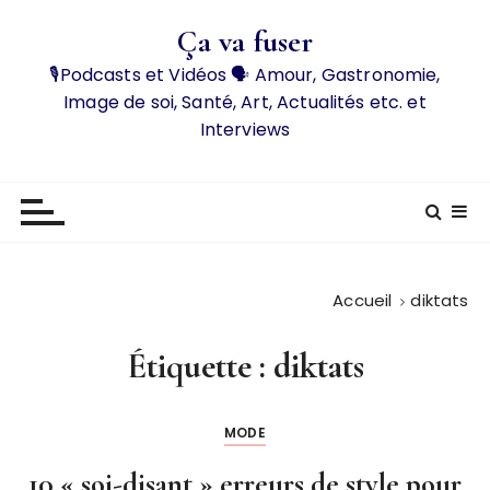
P
Ça va fuser
a
s
🎙️Podcasts et Vidéos 🗣️ Amour, Gastronomie,
s
Image de soi, Santé, Art, Actualités etc. et
e
Interviews
r
a
u
c
o
n
Accueil
diktats
t
e
Étiquette :
diktats
n
u
MODE
10 « soi-disant » erreurs de style pour