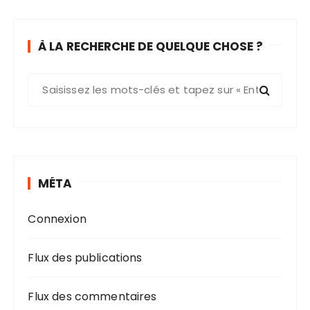
À LA RECHERCHE DE QUELQUE CHOSE ?
R
e
c
h
e
r
MÉTA
c
h
Connexion
e
p
o
Flux des publications
u
r
Flux des commentaires