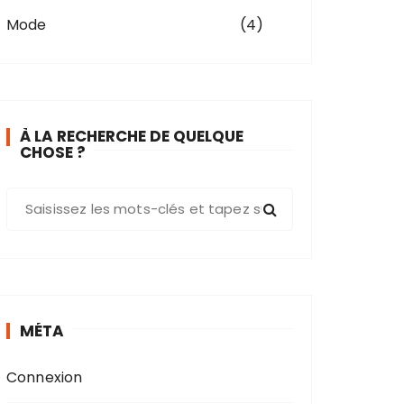
Mode
(4)
À LA RECHERCHE DE QUELQUE
CHOSE ?
R
e
c
h
e
r
MÉTA
c
h
Connexion
e
p