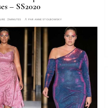
es – SS2020
URE :
2MINUTES
PAR
ANNE STOLBOWSKY