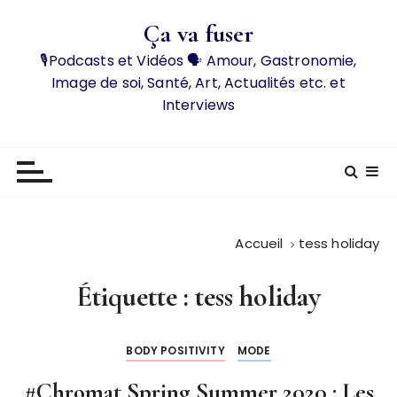
P
Ça va fuser
a
s
🎙️Podcasts et Vidéos 🗣️ Amour, Gastronomie,
s
Image de soi, Santé, Art, Actualités etc. et
e
Interviews
r
a
u
c
o
n
Accueil
tess holiday
t
e
Étiquette :
tess holiday
n
u
BODY POSITIVITY
MODE
#Chromat Spring Summer 2020 : Les