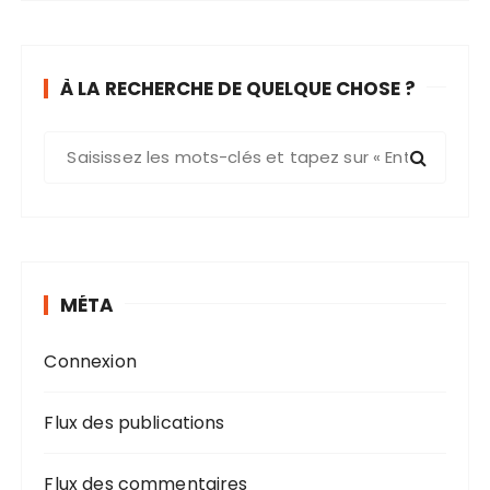
À LA RECHERCHE DE QUELQUE CHOSE ?
R
e
c
h
e
r
MÉTA
c
h
Connexion
e
p
o
Flux des publications
u
r
Flux des commentaires